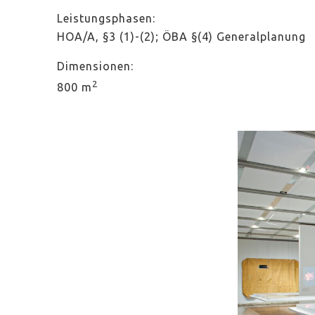
Leistungsphasen:
HOA/A, §3 (1)-(2); ÖBA §(4) Generalplanung
Dimensionen:
2
800 m