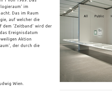
um 1 von 1969. Das
ologieraum' im
acht. Das im Raum
All
Public
ie, auf welcher die
uf dem 'Zeitband' wird der
d das Ereignisdatum
eweiligen Aktion
aum', der durch die
udwig Wien.